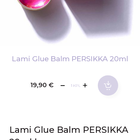
Skip
to
Lami Glue Balm PERSIKKA 20ml
the
beginning
of
19,90 €
KPL
the
images
gallery
Lami Glue Balm PERSIKKA