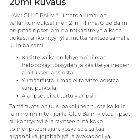
20ml kuvaus
LAMI GLUE BALM "Liimaton liima" on
vallankumouksellinen 2 in 1 -liima. Glue Balm
on pitää ripset laminointikäsittelyn aikana
tiukasti silikonityynyllä, mutta ravitsee samalla
kuin balsami.
Käsittelyaika on lyhyempi liiman
helppokäyttöisyyden ja käsittelyaineiden
ajoituksen ansiosta.
Ylimääräistä liimaa ei tarvitse poistaa
vanupuikolla.
Alaripset eivät tartu yläripsiin.
Tämä tuote on uusi pakollinen tuote kaikille
laminoinnin tekijöille. Glue Balm kietoa ripset
silikonityynylle ja ravitsee niitä koko
toimenpiteen ajan, koska se sisältää
arganöljyä, jojobaöljyä ja avokadoöljyä.