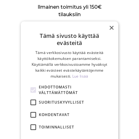
Ilmainen toimitus yli 150€
tilauksiin
×
Tämä sivusto käyttää
evästeitä
Tämä verkkosivusto käyttää evästeitä
Arkisin postitamme 24 tunnin
käyttökokemuksen parantamiseksi.
sisällä
Käyttämällä verkkosivustoamme hyväksyt
kaikki evästeet evästekäytäntöjemme
mukaisesti.
Lue lisää
EHDOTTOMASTI
VÄLTTÄMÄTTÖMÄT
SUORITUSKYVYLLISET
30 päivän
palautusoikeus
KOHDENTAVAT
TOIMINNALLISET