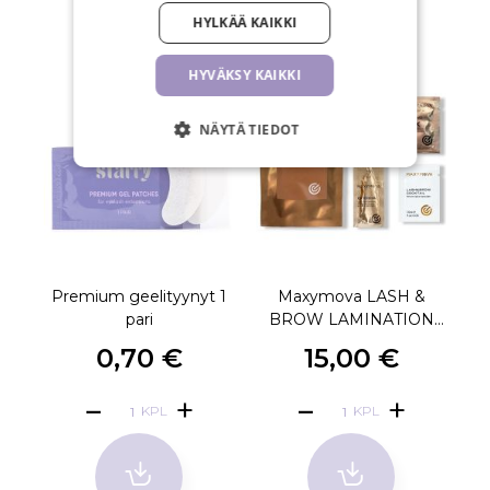
LIITTYVÄT TUOTTEET
HYLKÄÄ KAIKKI
HYVÄKSY KAIKKI
NÄYTÄ TIEDOT
Premium geelityynyt 1
Maxymova LASH &
M
pari
BROW LAMINATION
DISCOVERY KIT
0,70 €
15,00 €
KPL
KPL