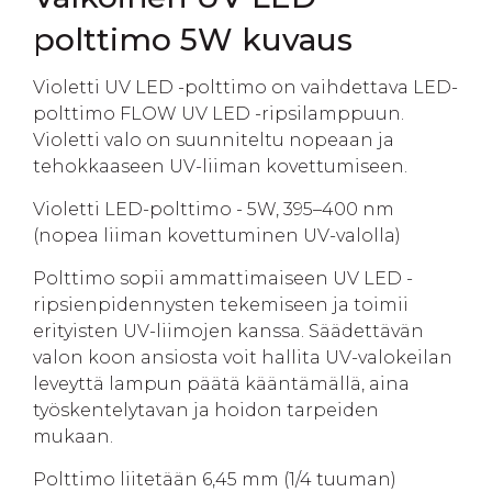
polttimo 5W kuvaus
Violetti UV LED -polttimo on vaihdettava LED-
polttimo FLOW UV LED -ripsilamppuun.
Violetti valo on suunniteltu nopeaan ja
tehokkaaseen UV-liiman kovettumiseen.
Violetti LED-polttimo - 5W, 395–400 nm
(nopea liiman kovettuminen UV-valolla)
Polttimo sopii ammattimaiseen UV LED -
ripsienpidennysten tekemiseen ja toimii
erityisten UV-liimojen kanssa. Säädettävän
valon koon ansiosta voit hallita UV-valokeilan
leveyttä lampun päätä kääntämällä, aina
työskentelytavan ja hoidon tarpeiden
mukaan.
Polttimo liitetään 6,45 mm (1/4 tuuman)