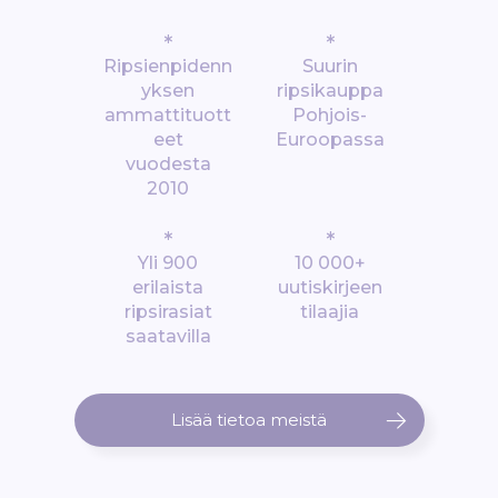
*
*
Ripsienpidenn
Suurin
yksen
ripsikauppa
ammattituott
Pohjois-
eet
Euroopassa
vuodesta
2010
*
*
Yli 900
10 000+
erilaista
uutiskirjeen
ripsirasiat
tilaajia
saatavilla
Lisää tietoa meistä