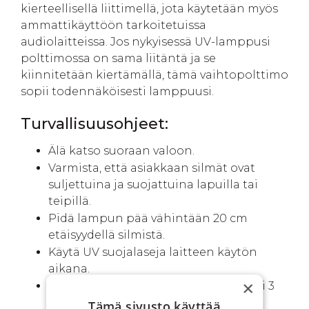
kierteellisellä liittimellä, jota käytetään myös
ammattikäyttöön tarkoitetuissa
audiolaitteissa. Jos nykyisessä UV-lamppusi
polttimossa on sama liitäntä ja se
kiinnitetään kiertämällä, tämä vaihtopolttimo
sopii todennäköisesti lamppuusi.
Turvallisuusohjeet:
Älä katso suoraan valoon.
Varmista, että asiakkaan silmät ovat
suljettuina ja suojattuina lapuilla tai
teipillä.
Pidä lampun pää vähintään 20 cm
etäisyydellä silmistä.
Käytä UV suojalaseja laitteen käytön
aikana.
×
Älä paina ja pidä kytkintä pohjassa yli 3
sekuntia.
Tämä sivusto käyttää