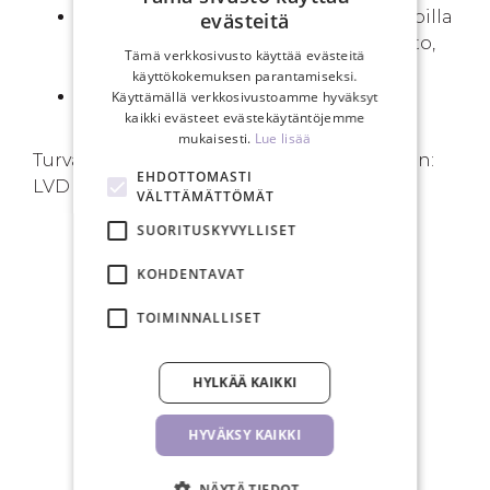
Ei tarkoitettu lapsille tai henkilöille, joilla
evästeitä
on alentunut fyysinen tai aistitoiminto,
Tämä verkkosivusto käyttää evästeitä
ilman valvontaa.
käyttökokemuksen parantamiseksi.
Lue
UV LED turvaohjeemme
ennen
Käyttämällä verkkosivustoamme hyväksyt
kaikki evästeet evästekäytäntöjemme
ensimmäistä käyttöä.
mukaisesti.
Lue lisää
Turvallisuus- ja laatustandardien mukainen:
EHDOTTOMASTI
LVD | CE | RoHS | IEC 62471
VÄLTTÄMÄTTÖMÄT
SUORITUSKYVYLLISET
KOHDENTAVAT
SINUN EDUT
TOIMINNALLISET
HYLKÄÄ KAIKKI
Ilmainen toimitus yli 150€
HYVÄKSY KAIKKI
tilauksiin
NÄYTÄ TIEDOT