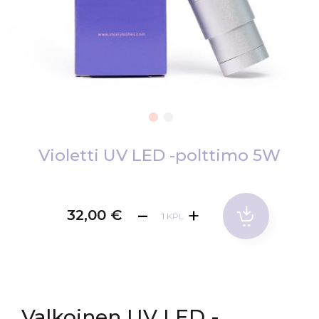
Skip
to
Violetti UV LED -polttimo 5W
the
beginning
of
32,00 €
KPL
the
images
gallery
Valkoinen UV LED -