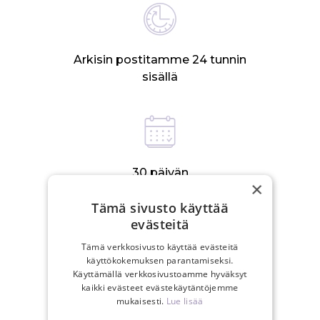
Arkisin postitamme 24 tunnin
sisällä
30 päivän
×
palautusoikeus
Tämä sivusto käyttää
evästeitä
Tämä verkkosivusto käyttää evästeitä
LIITTYVÄT TUOTTEET
käyttökokemuksen parantamiseksi.
Käyttämällä verkkosivustoamme hyväksyt
kaikki evästeet evästekäytäntöjemme
mukaisesti.
Lue lisää