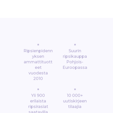
*
*
Ripsienpidenn
Suurin
yksen
ripsikauppa
ammattituott
Pohjois-
eet
Euroopassa
vuodesta
2010
*
*
Yli 900
10 000+
erilaista
uutiskirjeen
ripsirasiat
tilaajia
saatavilla