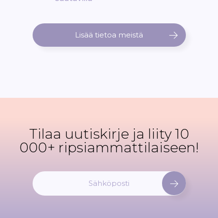
Lisää tietoa meistä
Tilaa uutiskirje ja liity 10
000+ ripsiammattilaiseen!
T
i
l
a