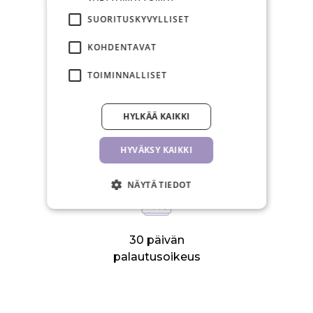
Ilmainen toimitus yli 150€
SUORITUSKYVYLLISET
tilauksiin
KOHDENTAVAT
TOIMINNALLISET
HYLKÄÄ KAIKKI
Arkisin postitamme 24 tunnin
sisällä
HYVÄKSY KAIKKI
NÄYTÄ TIEDOT
30 päivän
palautusoikeus