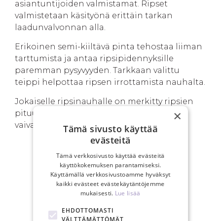
asiantuntijoiden valmistamat. Ripset
valmistetaan käsityönä erittäin tarkan
laadunvalvonnan alla.
Erikoinen semi-kiiltävä pinta tehostaa liiman
tarttumista ja antaa ripsipidennyksille
paremman pysyvyyden. Tarkkaan valittu
teippi helpottaa ripsen irrottamista nauhalta.
Jokaiselle ripsinauhalle on merkitty ripsien
×
pituus, jotta työprosessi olisi nopea ja
vaivaton.
Tämä sivusto käyttää
evästeitä
Tämä verkkosivusto käyttää evästeitä
käyttökokemuksen parantamiseksi.
SINUN EDUT
Käyttämällä verkkosivustoamme hyväksyt
kaikki evästeet evästekäytäntöjemme
mukaisesti.
Lue lisää
EHDOTTOMASTI
VÄLTTÄMÄTTÖMÄT