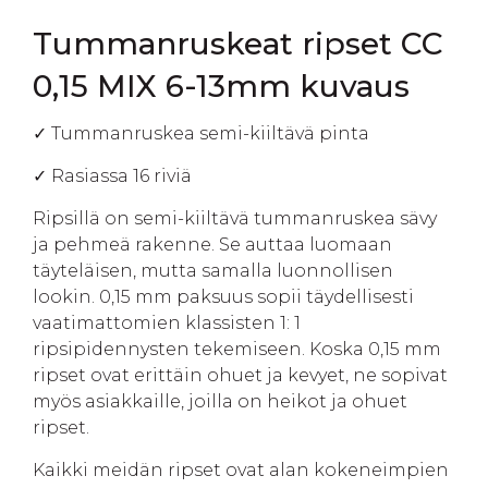
Tummanruskeat ripset CC
0,15 MIX 6-13mm kuvaus
✓ Tummanruskea semi-kiiltävä pinta
✓ Rasiassa 16 riviä
Ripsillä on semi-kiiltävä tummanruskea sävy
ja pehmeä rakenne. Se auttaa luomaan
täyteläisen, mutta samalla luonnollisen
lookin. 0,15 mm paksuus sopii täydellisesti
vaatimattomien klassisten 1: 1
ripsipidennysten tekemiseen. Koska 0,15 mm
ripset ovat erittäin ohuet ja kevyet, ne sopivat
myös asiakkaille, joilla on heikot ja ohuet
ripset.
Kaikki meidän ripset ovat alan kokeneimpien