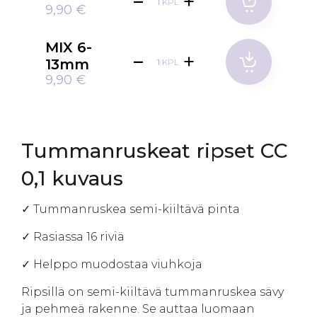
KPL
9,90 €
MIX 6-
13mm
KPL
9,90 €
Tummanruskeat ripset CC
0,1 kuvaus
✓ Tummanruskea semi-kiiltävä pinta
✓ Rasiassa 16 riviä
✓ Helppo muodostaa viuhkoja
Ripsillä on semi-kiiltävä tummanruskea sävy
ja pehmeä rakenne. Se auttaa luomaan