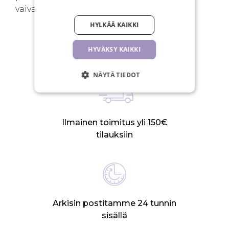
vaivaton.
HYLKÄÄ KAIKKI
HYVÄKSY KAIKKI
SINUN EDUT
NÄYTÄ TIEDOT
Ilmainen toimitus yli 150€
tilauksiin
Arkisin postitamme 24 tunnin
sisällä