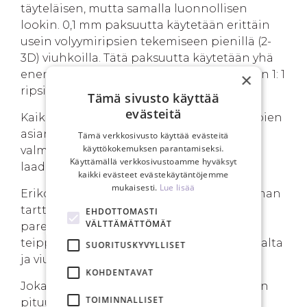
täyteläisen, mutta samalla luonnollisen
lookin. 0,1 mm paksuutta käytetään erittäin
usein volyymiripsien tekemiseen pienillä (2-
3D) viuhkoilla. Tätä paksuutta käytetään yhä
enemmän myös vaatimattomien klassisten 1: 1
×
ripsipidennysten tekemiseen.
Tämä sivusto käyttää
evästeitä
Kaikki meidän ripset ovat alan kokeneimpien
asiantuntijoiden valmistamat. Ripset
Tämä verkkosivusto käyttää evästeitä
käyttökokemuksen parantamiseksi.
valmistetaan käsityönä erittäin tarkan
Käyttämällä verkkosivustoamme hyväksyt
laadunvalvonnan alla.
kaikki evästeet evästekäytäntöjemme
mukaisesti.
Lue lisää
Erikoinen semi-kiiltävä pinta tehostaa liiman
tarttumista ja antaa ripsipidennyksille
EHDOTTOMASTI
VÄLTTÄMÄTTÖMÄT
paremman pysyvyyden. Tarkkaan valittu
teippi helpottaa ripsen irrottamista nauhalta
SUORITUSKYVYLLISET
ja viuhkan tekemistä nauhalla.
KOHDENTAVAT
Jokaiselle ripsinauhalle on merkitty ripsien
TOIMINNALLISET
pituus, jotta työprosessi olisi nopea ja