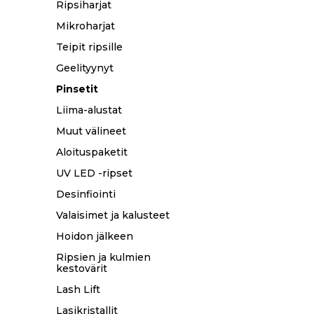
Ripsiharjat
Mikroharjat
Teipit ripsille
Geelityynyt
Pinsetit
Liima-alustat
Muut välineet
Aloituspaketit
UV LED -ripset
Desinfiointi
Valaisimet ja kalusteet
Hoidon jälkeen
Ripsien ja kulmien
kestovärit
Lash Lift
Lasikristallit