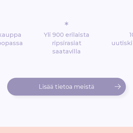
*
ikauppa
Yli 900 erilaista
1
oopassa
ripsirasiat
uutiski
saatavilla
Lisää tietoa meistä