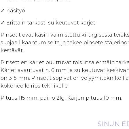
gallery
✓ Käsityö
✓ Erittäin tarkasti sulkeutuvat kärjet
Pinsetit ovat käsin valmistettu kirurgisesta terä
suojaa likaantumiselta ja tekee pinseteistä erinoma
kestävät.
Pinsettien kärjet puuttuvat toisiinsa erittäin tark
Kärjet avautuvat n. 6 mm ja sulkeutuvat keskivah
on 3-5 mm. Pinsetit sopivat eri volyymiteknikoilla 
kokeneelle ripsiteknikolle.
Pituus 115 mm, paino 21g. Kärjen pituus 10 mm.
SINUN E