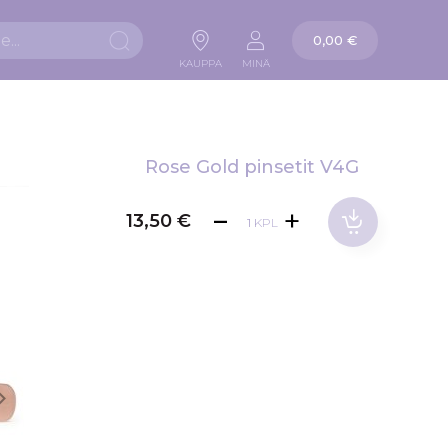
Ostoskori
0,00 €
Hae
KAUPPA
MINÄ
Rose Gold pinsetit V4G
13,50 €
KPL