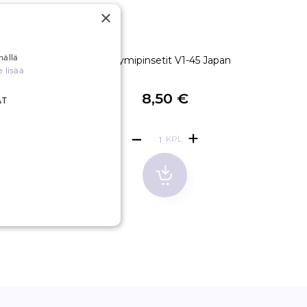
×
mällä
-60 Japan
Volyymipinsetit V1-45 Japan
Voly
e lisää
8,50 €
AT
KPL