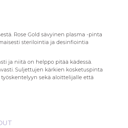
ksestä. Rose Gold sävyinen plasma -pinta
isesti sterilointia ja desinfiointia
asti ja niitä on helppo pitää kädessä.
vasti. Suljettujen kärkien kosketuspinta
työskentelyyn sekä aloittelijalle että
DUT