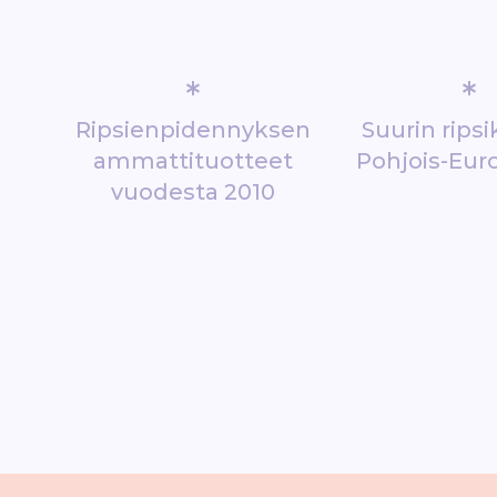
*
*
Ripsienpidennyksen
Suurin rips
ammattituotteet
Pohjois-Eur
vuodesta 2010