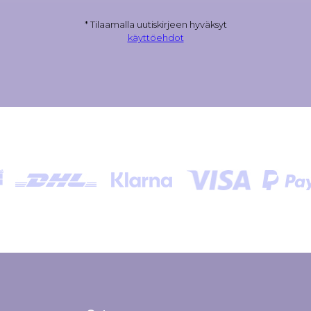
* Tilaamalla uutiskirjeen hyväksyt
käyttöehdot