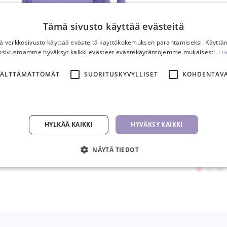
Tämä sivusto käyttää evästeitä
 verkkosivusto käyttää evästeitä käyttökokemuksen parantamiseksi. Käyttä
Ripsiteknikon kosmetiikkalaukku
Volyymipinsetit V1
osivustoamme hyväksyt kaikki evästeet evästekäytäntöjemme mukaisesti.
Lu
59,00 €
8,50 €
VÄLTTÄMÄTTÖMÄT
SUORITUSKYVYLLISET
KOHDENTAV
KPL
KPL
HYLKÄÄ KAIKKI
HYVÄKSY KAIKKI
NÄYTÄ TIEDOT