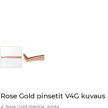
Skip
to
the
beginning
of
Rose Gold pinsetit V4G kuvaus
the
images
✓ Rose Gold plasma -pinta