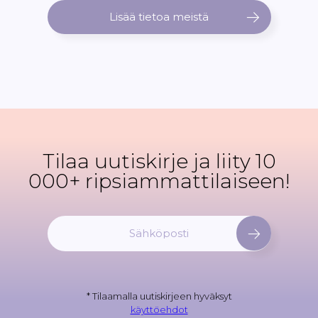
Lisää tietoa meistä
Tilaa uutiskirje ja liity 10
000+ ripsiammattilaiseen!
T
i
l
a
a
* Tilaamalla uutiskirjeen hyväksyt
u
käyttöehdot
u