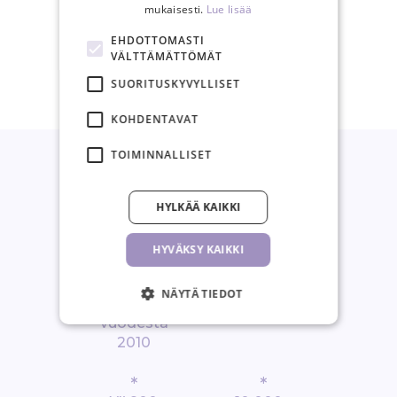
mukaisesti.
Lue lisää
30 päivän
EHDOTTOMASTI
palautusoikeus
VÄLTTÄMÄTTÖMÄT
SUORITUSKYVYLLISET
KOHDENTAVAT
TOIMINNALLISET
HYLKÄÄ KAIKKI
*
*
Ripsienpidenn
Suurin
HYVÄKSY KAIKKI
yksen
ripsikauppa
ammattituott
Pohjois-
NÄYTÄ TIEDOT
eet
Euroopassa
vuodesta
2010
*
*