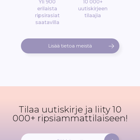
Yli 900
10 000+
erilaista
uutiskirjeen
ripsirasiat
tilaajia
saatavilla
Lisää tietoa meistä
Tilaa uutiskirje ja liity 10
000+ ripsiammattilaiseen!
T