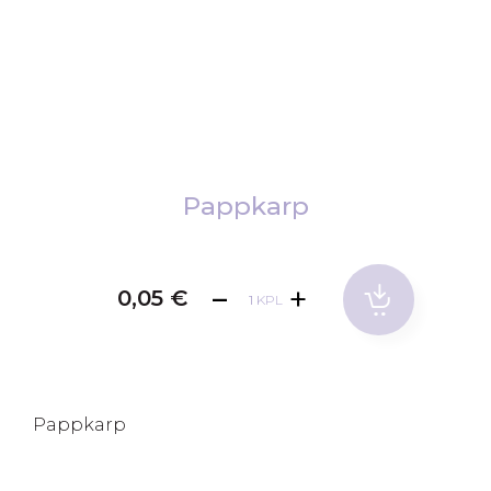
Skip
to
Pappkarp
the
beginning
of
0,05 €
KPL
the
images
gallery
Pappkarp