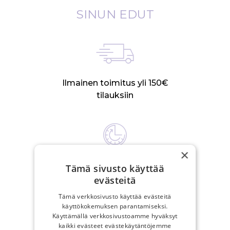
SINUN EDUT
Ilmainen toimitus yli 150€
tilauksiin
×
Arkisin postitamme 24 tunnin
Tämä sivusto käyttää
sisällä
evästeitä
Tämä verkkosivusto käyttää evästeitä
käyttökokemuksen parantamiseksi.
Käyttämällä verkkosivustoamme hyväksyt
kaikki evästeet evästekäytäntöjemme