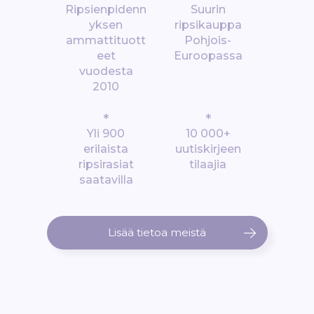
Ripsienpidenn
Suurin
yksen
ripsikauppa
ammattituott
Pohjois-
eet
Euroopassa
vuodesta
2010
*
*
Yli 900
10 000+
erilaista
uutiskirjeen
ripsirasiat
tilaajia
saatavilla
Lisää tietoa meistä