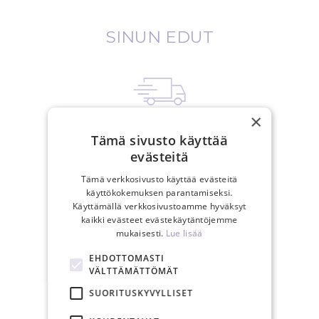
SINUN EDUT
×
Ilmainen toimitus yli 150€
Tämä sivusto käyttää
tilauksiin
evästeitä
Tämä verkkosivusto käyttää evästeitä
käyttökokemuksen parantamiseksi.
Käyttämällä verkkosivustoamme hyväksyt
kaikki evästeet evästekäytäntöjemme
mukaisesti.
Lue lisää
Arkisin postitamme 24 tunnin
EHDOTTOMASTI
sisällä
VÄLTTÄMÄTTÖMÄT
SUORITUSKYVYLLISET