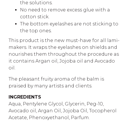
the solutions.
No need to remove excess glue with a
cotton stick.
The bottom eyelashes are not sticking to
the top ones.
This product is the new must-have for all lami-
makers. It wraps the eyelashes on shields and
nourishes them throughout the procedure as
it contains Argan oil, Jojoba oil and Avocado
oil.
The pleasant fruity aroma of the balm is
praised by many artists and clients.
INGREDIENTS
Aqua, Pentylene Glycol, Glycerin, Peg-10,
Avocado oil, Argan Oil, Jojoba Oil, Tocopherol
Acetate, Phenoxyethanol, Parfum.