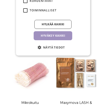
KOHDENTAVAT
TOIMINNALLISET
30 päivän
palautusoikeus
HYLKÄÄ KAIKKI
HYVÄKSY KAIKKI
LIITTYVÄT TUOTTEET
NÄYTÄ TIEDOT
Mikrokuitu
Maxymova LASH &
M