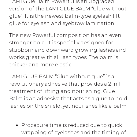
LAMI Glue Balm Powerful is an upgraded
version of the LAMI GLUE BALM “Glue without
glue”. It is the newest balm-type eyelash lift
glue for eyelash and eyebrow lamination.
The new Powerful composition has an even
stronger hold. It is specially designed for
stubborn and downward growing lashes and
works great with all lash types. The balm is
thicker and more elastic.
LAMI GLUE BALM “Glue without glue” is a
revolutionary adhesive that provides a 2 in 1
treatment of lifting and nourishing. Glue
Balm is an adhesive that acts as a glue to hold
lashes on the shield, yet nourishes like a balm.
Procedure time is reduced due to quick
wrapping of eyelashes and the timing of