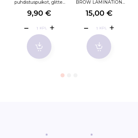
puhdistuspuikot, glitter
BROW LAMINATION
pinkki 100kpl
DISCOVERY KIT
9,90 €
15,00 €
KPL
KPL
*
*