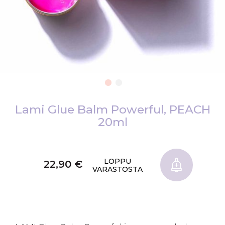
Skip
to
Lami Glue Balm Powerful, PEACH
the
20ml
beginning
of
the
LOPPU
22,90 €
images
VARASTOSTA
gallery