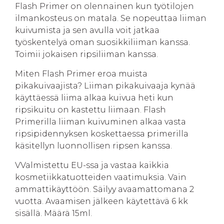
Flash Primer on olennainen kun työtilojen
ilmankosteus on matala. Se nopeuttaa liiman
kuivumista ja sen avulla voit jatkaa
työskentelyä oman suosikkiliiman kanssa.
Toimii jokaisen ripsiliiman kanssa.
Miten Flash Primer eroa muista
pikakuivaajista? Liiman pikakuivaaja kynää
käyttäessä liima alkaa kuivua heti kun
ripsikuitu on kastettu liimaan. Flash
Primerilla liiman kuivuminen alkaa vasta
ripsipidennyksen koskettaessa primerilla
käsitellyn luonnollisen ripsen kanssa.
VValmistettu EU-ssa ja vastaa kaikkia
kosmetiikkatuotteiden vaatimuksia. Vain
ammattikäyttöön. Säilyy avaamattomana 2
vuotta. Avaamisen jälkeen käytettävä 6 kk
sisällä. Määrä 15ml.