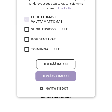
kaikki evästeet evästekäytäntöjemme
mukaisesti.
Lue lisää
Ilmainen toimitus yli 150€
EHDOTTOMASTI
tilauksiin
VÄLTTÄMÄTTÖMÄT
SUORITUSKYVYLLISET
KOHDENTAVAT
TOIMINNALLISET
Arkisin postitamme 24 tunnin
sisällä
HYLKÄÄ KAIKKI
HYVÄKSY KAIKKI
NÄYTÄ TIEDOT
30 päivän
palautusoikeus