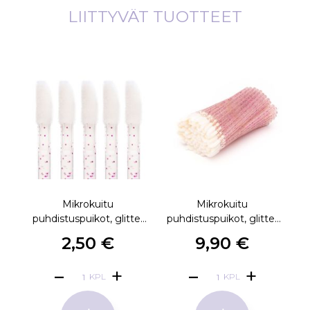
LIITTYVÄT TUOTTEET
Mikrokuitu
Mikrokuitu
puhdistuspuikot, glitter
puhdistuspuikot, glitter
pinkki 10kpl
pinkki 100kpl
2,50 €
9,90 €
KPL
KPL