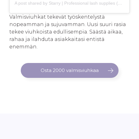
A post shared by Starry | Professional lash supplies (@starrylashes)
Valmisviuhkat tekevät työskentelystä
nopeamman ja sujuvamman. Uusi suuri rasia
tekee viuhkoista edullisempia. Säästä aikaa,
rahaa ja ilahduta asiakkaitasi entistä
enemmän.
Osta 2000 valmisviuhkaa