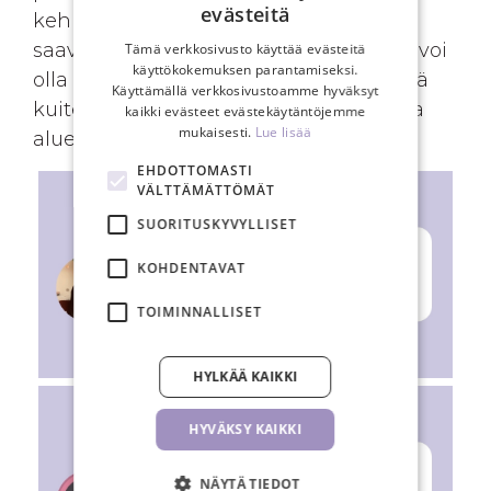
evästeitä
kehityskohteita, sillä täydellisyyden
saavuttaminen ensimmäisessä erässä voi
Tämä verkkosivusto käyttää evästeitä
käyttökokemuksen parantamiseksi.
olla haastavaa. Tämä vaihe auttoi meitä
Käyttämällä verkkosivustoamme hyväksyt
kuitenkin tunnistamaan parannettavia
kaikki evästeet evästekäytäntöjemme
mukaisesti.
Lue lisää
alueita
.
EHDOTTOMASTI
VÄLTTÄMÄTTÖMÄT
SUORITUSKYVYLLISET
KOHDENTAVAT
TOIMINNALLISET
HYLKÄÄ KAIKKI
HYVÄKSY KAIKKI
NÄYTÄ TIEDOT