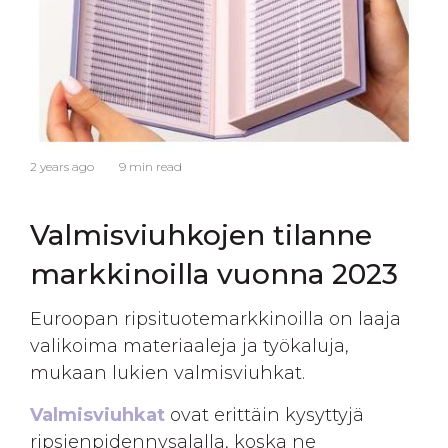
2 years ago
9 min read
Valmisviuhkojen tilanne
markkinoilla vuonna 2023
Euroopan ripsituotemarkkinoilla on laaja
valikoima materiaaleja ja työkaluja,
mukaan lukien valmisviuhkat.
Valmisviuhkat
ovat erittäin kysyttyjä
ripsienpidennysalalla, koska ne