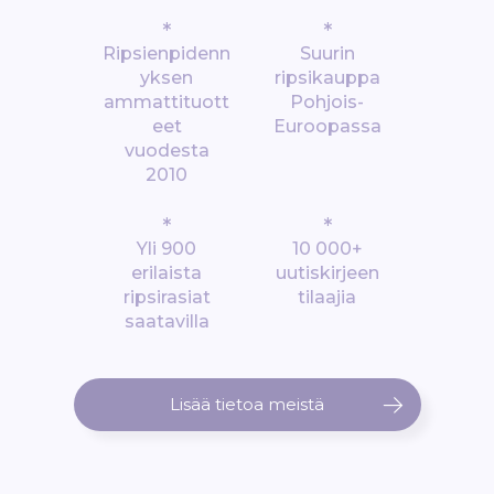
*
*
Ripsienpidenn
Suurin
yksen
ripsikauppa
ammattituott
Pohjois-
eet
Euroopassa
vuodesta
2010
*
*
Yli 900
10 000+
erilaista
uutiskirjeen
ripsirasiat
tilaajia
saatavilla
Lisää tietoa meistä