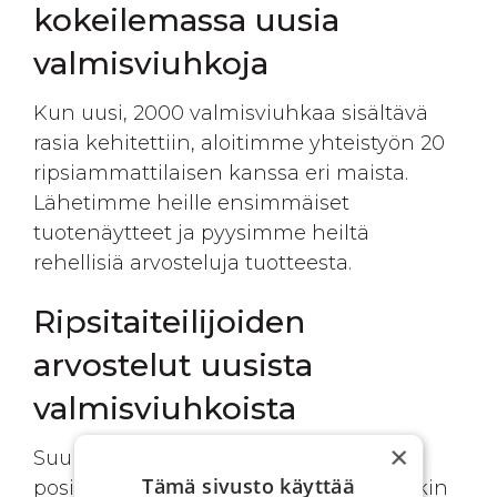
kokeilemassa uusia
valmisviuhkoja
Kun uusi, 2000 valmisviuhkaa sisältävä
rasia kehitettiin, aloitimme yhteistyön 20
ripsiammattilaisen kanssa eri maista.
Lähetimme heille ensimmäiset
tuotenäytteet ja pyysimme heiltä
rehellisiä arvosteluja tuotteesta.
Ripsitaiteilijoiden
arvostelut uusista
valmisviuhkoista
×
Suurin osa arvosteluista oli yllättävän
Tämä sivusto käyttää
positiivisia. Toki mukana oli myös joitakin