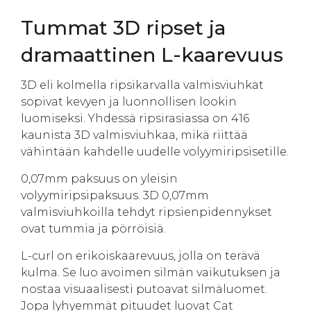
Tummat 3D ripset ja
dramaattinen L-kaarevuus
3D eli kolmella ripsikarvalla valmisviuhkat
sopivat kevyen ja luonnollisen lookin
luomiseksi. Yhdessä ripsirasiassa on 416
kaunista 3D valmisviuhkaa, mikä riittää
vähintään kahdelle uudelle volyymiripsisetille.
0,07mm paksuus on yleisin
volyymiripsipaksuus. 3D 0,07mm
valmisviuhkoilla tehdyt ripsienpidennykset
ovat tummia ja pörröisiä.
L-curl on erikoiskaarevuus, jolla on terävä
kulma. Se luo avoimen silmän vaikutuksen ja
nostaa visuaalisesti putoavat silmäluomet.
Jopa lyhyemmät pituudet luovat Cat