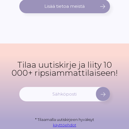
Lisää tietoa meistä
Tilaa uutiskirje ja liity 10
000+ ripsiammattilaiseen!
T
i
l
a
a
* Tilaamalla uutiskirjeen hyväksyt
u
käyttöehdot
u