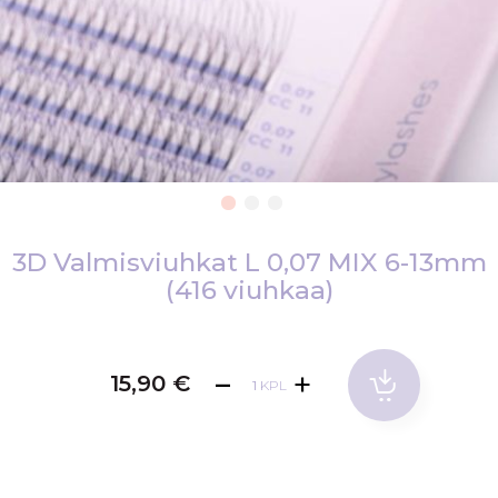
Skip
to
3D Valmisviuhkat L 0,07 MIX 6-13mm
the
(416 viuhkaa)
beginning
of
the
15,90 €
images
KPL
gallery