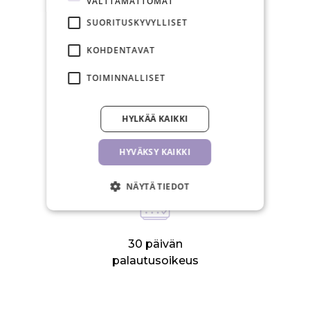
VÄLTTÄMÄTTÖMÄT
SUORITUSKYVYLLISET
Ilmainen toimitus yli 150€
tilauksiin
KOHDENTAVAT
TOIMINNALLISET
HYLKÄÄ KAIKKI
Arkisin postitamme 24 tunnin
sisällä
HYVÄKSY KAIKKI
NÄYTÄ TIEDOT
30 päivän
palautusoikeus