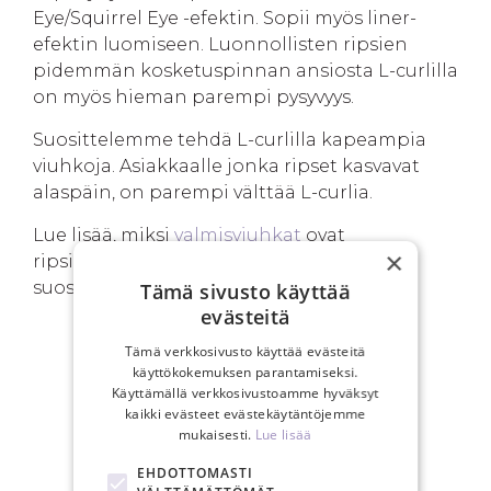
Eye/Squirrel Eye -efektin. Sopii myös liner-
efektin luomiseen. Luonnollisten ripsien
pidemmän kosketuspinnan ansiosta L-curlilla
on myös hieman parempi pysyvyys.
Suosittelemme tehdä L-curlilla kapeampia
viuhkoja. Asiakkaalle jonka ripset kasvavat
alaspäin, on parempi välttää L-curlia.
Lue lisää, miksi
valmisviuhkat
ovat
×
ripsiammattilaisten keskuudessa yhä
suositumpia.
Tämä sivusto käyttää
evästeitä
Tämä verkkosivusto käyttää evästeitä
käyttökokemuksen parantamiseksi.
SINUN EDUT
Käyttämällä verkkosivustoamme hyväksyt
kaikki evästeet evästekäytäntöjemme
mukaisesti.
Lue lisää
EHDOTTOMASTI